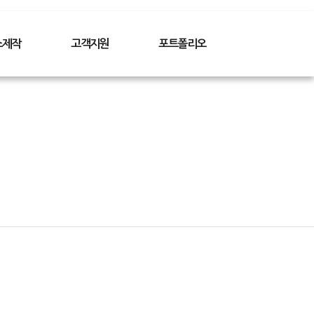
스제작
고객지원
포트폴리오
케이스
자주묻는질문
BEST 프로젝트
이스
견적의뢰
CD/DVD
케이스
디자인규격
타이틀
스
제작시주의사항
전자북
스