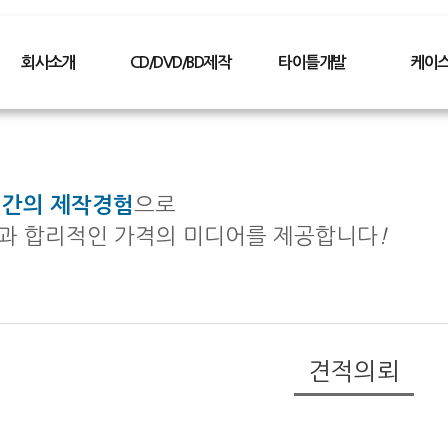
회사소개
CD/DVD/BD제작
타이틀개발
케이
ABOUT US
CD/DVD제작
CD타이틀
플라스틱
CEO인사말
소량제작
DVD타이틀
디지팩케
찾아오시는길
대량제작
전자북
패키지형
년간의 제작경험
으로
사업분야
미니CD제작
파일변환
DM케이
과 합리적인 가격의 미디어를 제공합니다
!
Blueray제작
포트폴리오
기타케이
복제방지
포트폴리오
견적의뢰