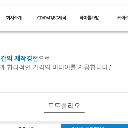
회사소개
CD/DVD/BD제작
타이틀개발
케이
ABOUT US
CD/DVD제작
CD타이틀
플라스틱
CEO인사말
소량제작
DVD타이틀
디지팩케
찾아오시는길
대량제작
전자북
패키지형
년간의 제작경험
으로
사업분야
미니CD제작
파일변환
DM케이
과 합리적인 가격의 미디어를 제공합니다
!
Blueray제작
포트폴리오
기타케이
복제방지
포트폴리오
포트폴리오