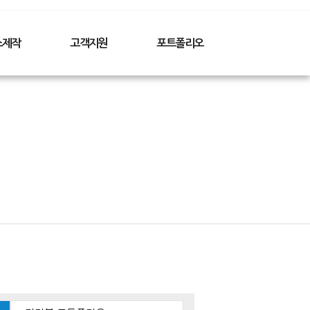
스제작
고객지원
포트폴리오
케이스
자주묻는질문
BEST 프로젝트
이스
견적의뢰
CD/DVD
케이스
디자인규격
타이틀
스
제작시주의사항
전자북
스