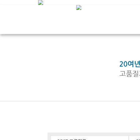
20여
고품질