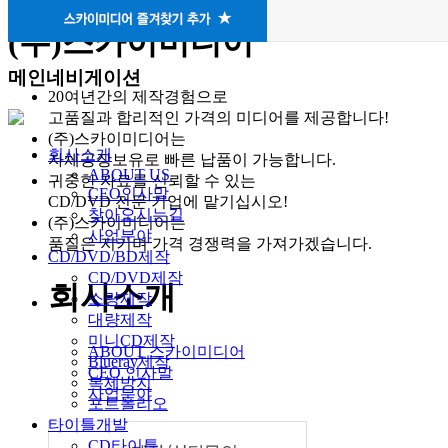
(주)스카이미디어
메인네비게이션
20여년간의 제작경험
으로
고품질과 합리적인 가격의 미디어를 제공합니다
!
(주)스카이미디어는
회사소개
자체공장보유
로
빠른 납품
이 가능합니다.
ABOUT US
귀중한 자료를 신뢰할 수 있는
CEO인사말
CD/DVD 전문 기업
에 맡기십시오
!
찾아오시는길
(주)스카이미디어는
사업분야
품질은 지키며 가격 경쟁력
을 가져가겠습니다.
CD/DVD/BD제작
CD/DVD제작
회사소개
소량제작
대량제작
미니CD제작
ABOUT 스카이미디어
Blueray제작
CEO 인사말
복제방지
사업분야
포트폴리오
타이틀개발
CD타이틀