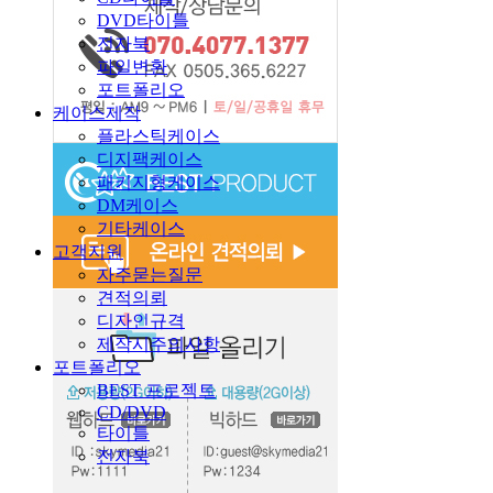
DVD타이틀
전자북
파일변환
포트폴리오
케이스제작
플라스틱케이스
디지팩케이스
패키지형케이스
DM케이스
기타케이스
고객지원
자주묻는질문
견적의뢰
디자인규격
제작시주의사항
포트폴리오
BEST 프로젝트
CD/DVD
타이틀
전자북